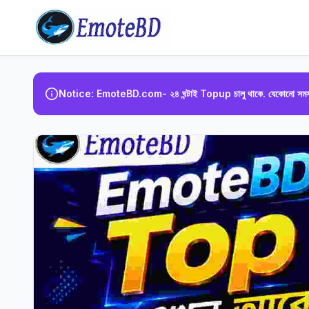
Notice: EmoteBD.com- ২৪ ঘন্টাই Topup চালু থাকে. যেকোনো সমস্য