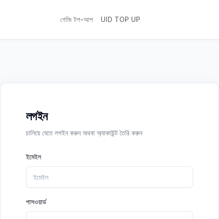
গেমিং টপ-আপ
UID TOP UP
লগইন
চালিয়ে যেতে লগইন করুন অথবা অ্যাকাউন্ট তৈরি করুন
ইমেইল
পাসওয়ার্ড