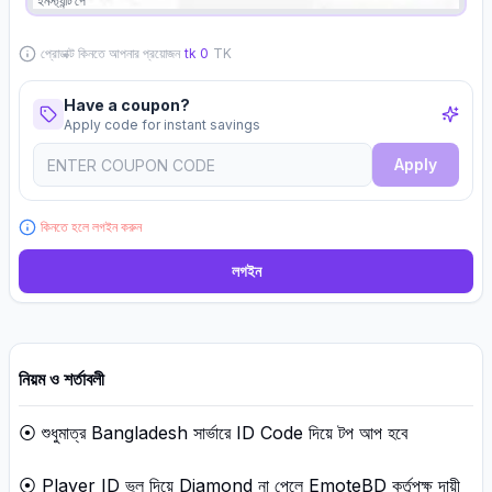
ইনস্ট্যান্ট পে
প্রোডাক্ট কিনতে আপনার প্রয়োজন
tk
0
TK
Have a coupon?
Apply code for instant savings
Apply
কিনতে হলে লগইন করুন
লগইন
নিয়ম ও শর্তাবলী
⦿ শুধুমাত্র Bangladesh সার্ভারে ID Code দিয়ে টপ আপ হবে
⦿ Player ID ভুল দিয়ে Diamond না পেলে EmoteBD কর্তৃপক্ষ দায়ী